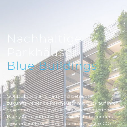
Nachhaltige
Parkhäuser
Blue
Buildings
GOLDBECK plant, baut und betreibt
zukunftsweisende Parkhäuser mit Blick auf ihren
gesamten Lebenszyklus. Dank elementiertem
Bausystem sind unsere Parkhäuser besonders
ressourceneffizient und sparen über 22 % CO
.
2