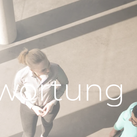
e
wortung