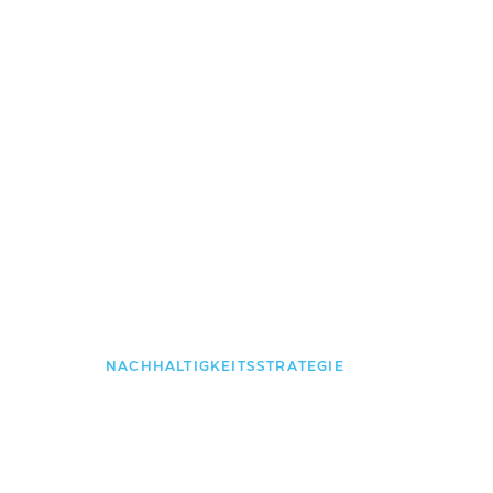
Produkt- und Projektebene.
NACHHALTIGKEITSSTRATEGIE
„Ein wesentli