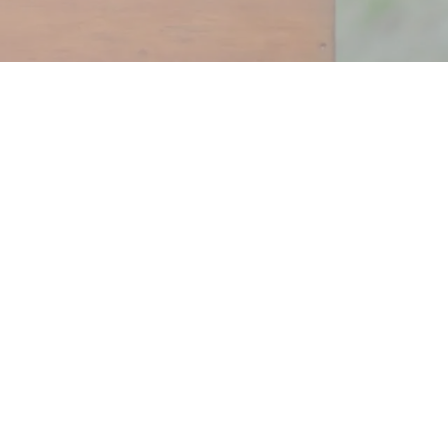
inen Beitrag für d
 durch
funktionale
s
und
ästhetische
soziale Verantwo