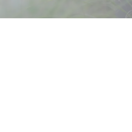
ie
s,
s
Bauen
und
rtung.