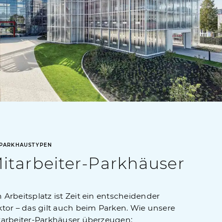
PARKHAUSTYPEN
itarbeiter-Parkhäuser
 Arbeitsplatz ist Zeit ein entscheidender
ktor – das gilt auch beim Parken. Wie unsere
tarbeiter-Parkhäuser überzeugen: