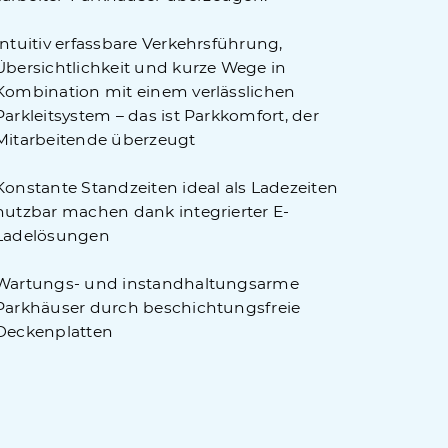
Intuitiv erfassbare Verkehrsführung,
Übersichtlichkeit und kurze Wege in
Kombination mit einem verlässlichen
Parkleitsystem – das ist Parkkomfort, der
Mitarbeitende überzeugt
Konstante Standzeiten ideal als Ladezeiten
nutzbar machen dank integrierter E-
Ladelösungen
Wartungs- und instandhaltungsarme
Parkhäuser durch beschichtungsfreie
Deckenplatten