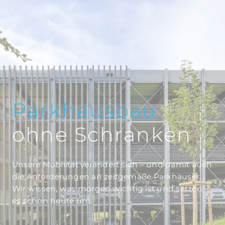
Parkhausbau
ohne Schranken
Unsere Mobilität verändert sich – und damit auch
die Anforderungen an zeitgemäße Parkhäuser.
Wir wissen, was morgen wichtig ist und setzen
es schon heute um.