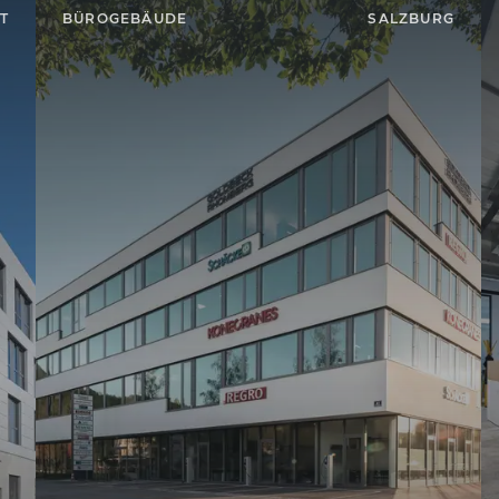
T
BÜROGEBÄUDE
SALZBURG