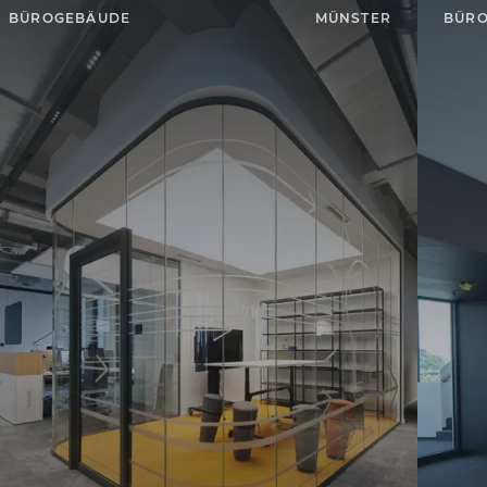
BÜROGEBÄUDE
MÜNSTER
BÜR