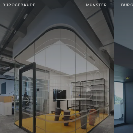
BÜROGEBÄUDE
MÜNSTER
BÜR