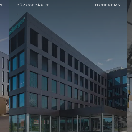
N
BÜROGEBÄUDE
HOHENEMS