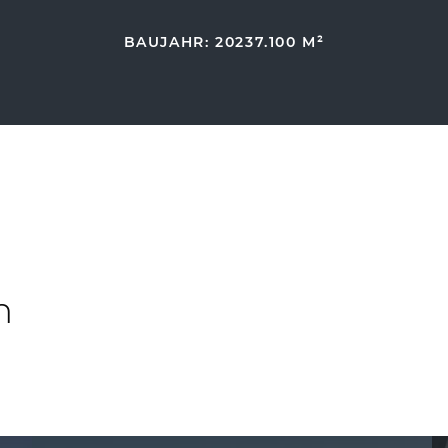
BAUJAHR: 2023
7.100 M²
n