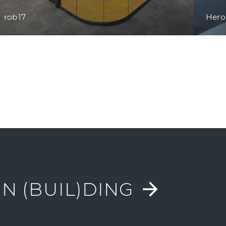
rob17
Her
N (BUIL)DING